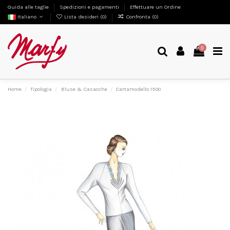
Guida alle taglie
Spedizioni e pagamenti
Effettuare un Ordine
Italiano
Lista desideri (
0
)
Confronta (
0
)
0
Home
Tipologia
Bluse & Casacche
Cartamodello 1500