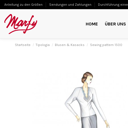
Anleitung zu den Größen
Sendungen und Zahlungen
Durchführung einer
HOME
ÜBER UNS
Startseite
Tipologia
Blusen & Kasacks
Sewing pattern 1500