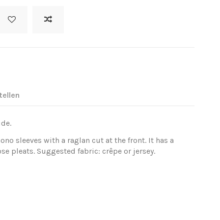
tellen
ide.
o sleeves with a raglan cut at the front. It has a
e pleats. Suggested fabric: crêpe or jersey.