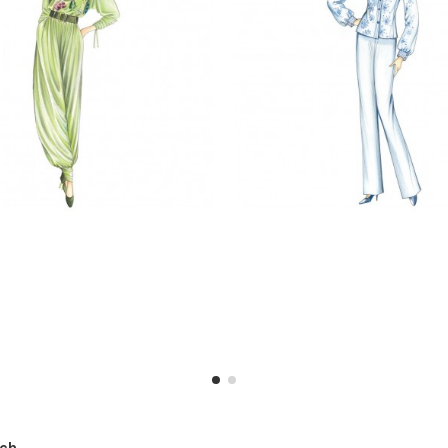
h ...