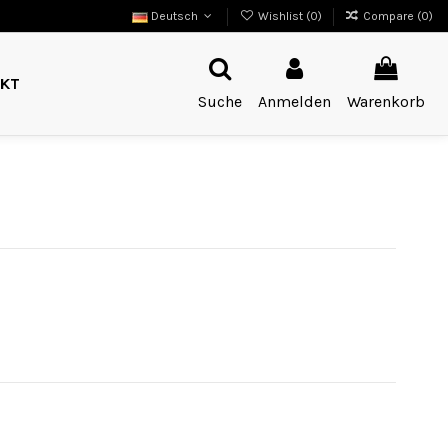
Deutsch
Wishlist (
0
)
Compare (
0
)
KT
Suche
Anmelden
Warenkorb