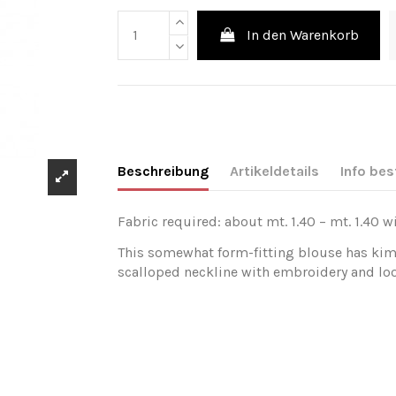
In den Warenkorb
Beschreibung
Artikeldetails
Info bes
Fabric required: about mt. 1.40 – mt. 1.40 w
This somewhat form-fitting blouse has kimon
scalloped neckline with embroidery and loos