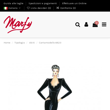
Guida alle taglie
Spedizioni e pagamenti
Effettuare un Ordine
Italiano
Lista desideri (
0
)
Confronta (
0
)
0
Home
Tipologia
Abiti
Cartamodello 6823