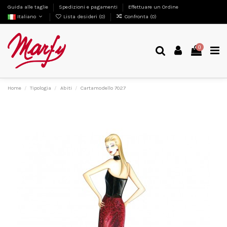
Guida alle taglie
Spedizioni e pagamenti
Effettuare un Ordine
Italiano
Lista desideri (
0
)
Confronta (
0
)
0
Home
Tipologia
Abiti
Cartamodello 7027