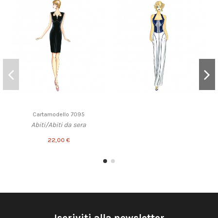
Cartamodello 7095
Abiti/Abiti da sera
22,00 €