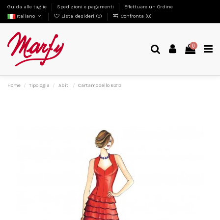
Guida alle taglie
Spedizioni e pagamenti
Effettuare un Ordine
Italiano
Lista desideri (
0
)
Confronta (
0
)
0
Home
Tipologia
Abiti
Cartamodello 6213