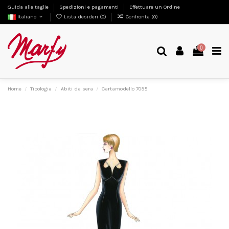
Guida alle taglie
Spedizioni e pagamenti
Effettuare un Ordine
Italiano
Lista desideri (
0
)
Confronta (
0
)
0
Home
Tipologia
Abiti da sera
Cartamodello 7095