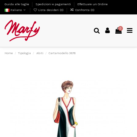
Guida alle taglie
Spedizioni e pagamenti
Effettuare un Ordine
Italiano
Lista desideri (
0
)
Confronta (
0
)
0
Home
Tipologia
Abiti
Cartamodello 3878