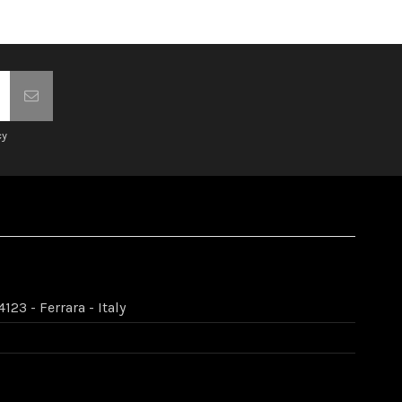
cy
123 - Ferrara - Italy