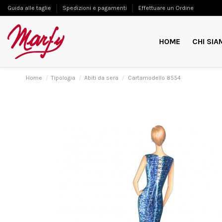
Guida alle taglie
Spedizioni e pagamenti
Effettuare un Ordine
HOME
CHI SIA
Home
Tipologia
Abiti da sera
Cartamodello 8554