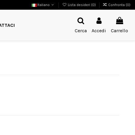
Italiano
Lista desideri (
0
)
Confronta (
0
)
ATTACI
Cerca
Accedi
Carrello