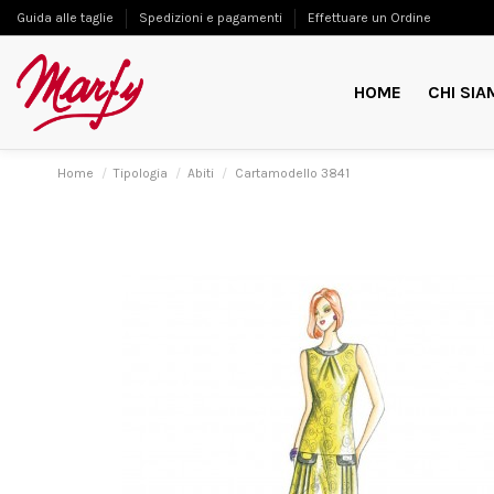
Guida alle taglie
Spedizioni e pagamenti
Effettuare un Ordine
HOME
CHI SIA
Home
Tipologia
Abiti
Cartamodello 3841