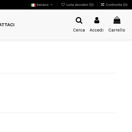
Italiano
Lista desideri (
0
)
Confronta (
0
)
ATTACI
Cerca
Accedi
Carrello