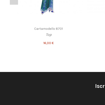
Cartamodello 8701
Top
16,00 €
Iscr