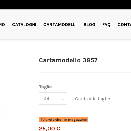
MO
CATALOGHI
CARTAMODELLI
BLOG
FAQ
CONT
Cartamodello 3857
Taglia
Guida alle taglie
Ultimi articoli in magazzino
25,00 €