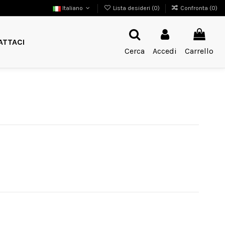
Italiano
Lista desideri (
0
)
Confronta (
0
)
ATTACI
Cerca
Accedi
Carrello