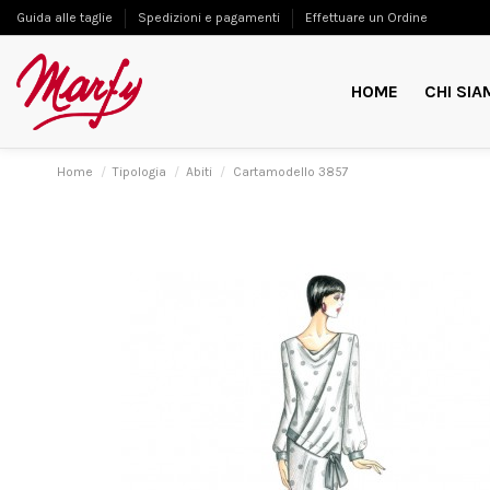
Guida alle taglie
Spedizioni e pagamenti
Effettuare un Ordine
HOME
CHI SIA
Home
Tipologia
Abiti
Cartamodello 3857