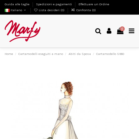
Guida alle taglie
Spedizioni e pagamenti
Effettuare un Ordine
Italiano
Lista desideri (
0
)
Confronta (
0
)
0
Home
Cartamodelli eseguiti a mano
Abiti da Sposa
Cartamodello S980