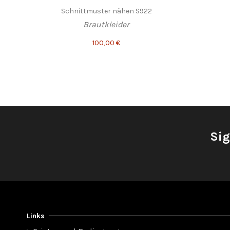
Schnittmuster nähen S922
Brautkleider
100,00 €
Sig
Links