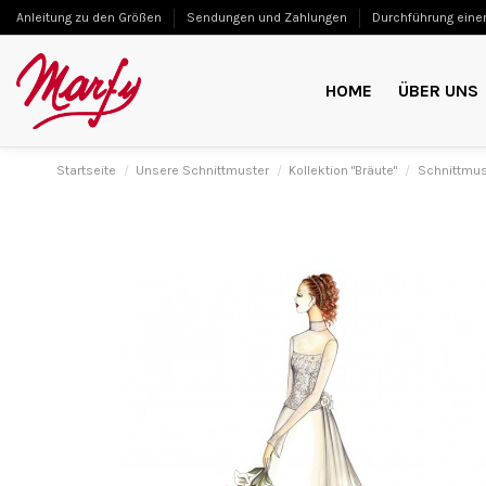
Anleitung zu den Größen
Sendungen und Zahlungen
Durchführung einer
HOME
ÜBER UNS
Startseite
Unsere Schnittmuster
Kollektion "Bräute"
Schnittmu