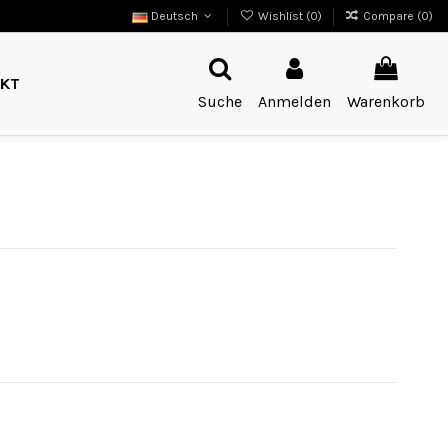
Deutsch
Wishlist (
0
)
Compare (
0
)
KT
Suche
Anmelden
Warenkorb