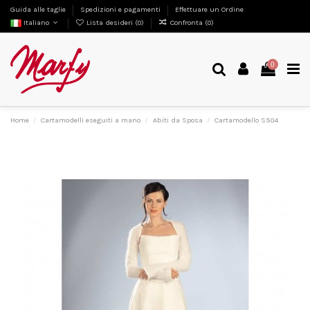
Guida alle taglie
Spedizioni e pagamenti
Effettuare un Ordine
Italiano
Lista desideri (
0
)
Confronta (
0
)
0
Home
Cartamodelli eseguiti a mano
Abiti da Sposa
Cartamodello S504