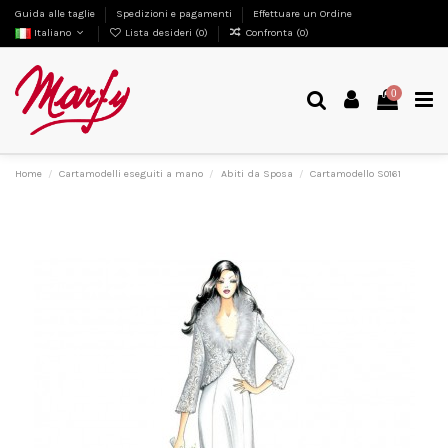
Guida alle taglie
Spedizioni e pagamenti
Effettuare un Ordine
Italiano
Lista desideri (
0
)
Confronta (
0
)
0
Home
Cartamodelli eseguiti a mano
Abiti da Sposa
Cartamodello S0161