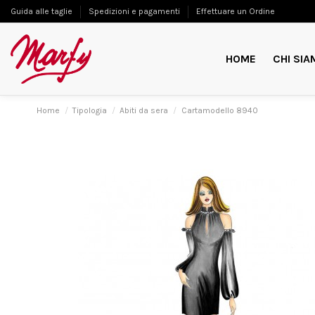
Guida alle taglie
Spedizioni e pagamenti
Effettuare un Ordine
HOME
CHI SIA
Home
Tipologia
Abiti da sera
Cartamodello 8940