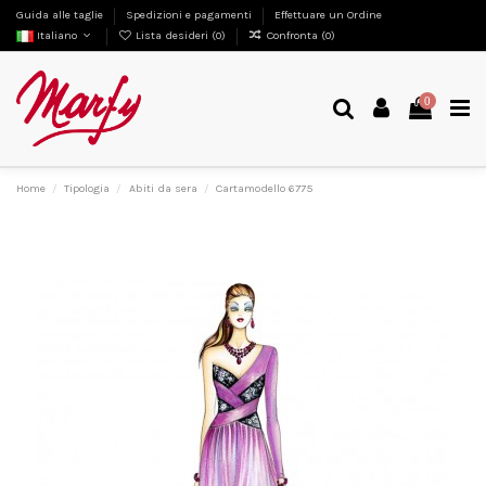
Guida alle taglie
Spedizioni e pagamenti
Effettuare un Ordine
Italiano
Lista desideri (
0
)
Confronta (
0
)
0
Home
Tipologia
Abiti da sera
Cartamodello 6775