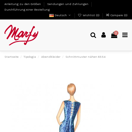
Anleitung zu den Größen
Sendungen und Zahlungen
Durchführung einer Bestellung
Deutsch
Wishlist (
0
)
Compare (
0
)
0
Startseite
Tipologia
Abendkleider
Schnittmuster nähen 8554