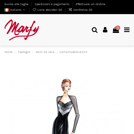
Guida alle taglie
Spedizioni e pagamenti
Effettuare un Ordine
Italiano
Lista desideri (
0
)
Confronta (
0
)
0
Home
Tipologia
Abiti da sera
Cartamodello 6325