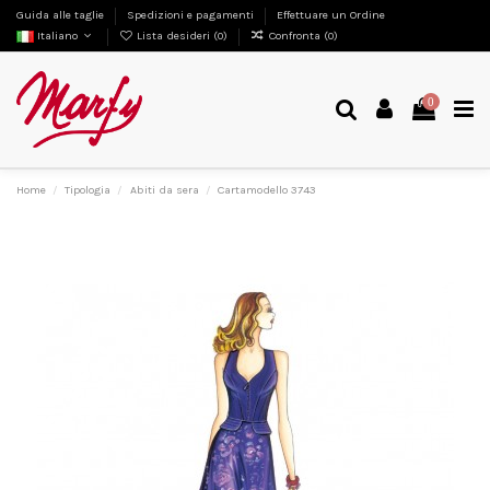
Guida alle taglie
Spedizioni e pagamenti
Effettuare un Ordine
Italiano
Lista desideri (
0
)
Confronta (
0
)
0
Home
Tipologia
Abiti da sera
Cartamodello 3743