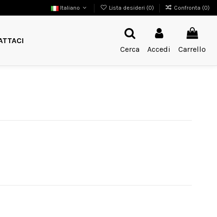
Italiano
Lista desideri (
0
)
Confronta (
0
)
ATTACI
Cerca
Accedi
Carrello