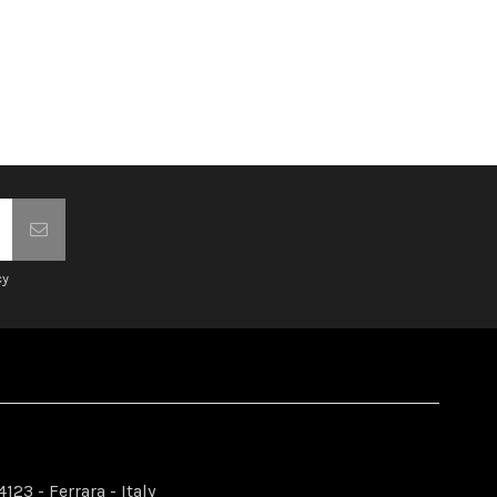
cy
123 - Ferrara - Italy