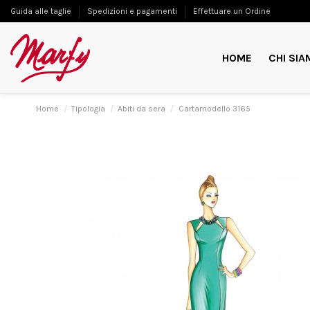
Guida alle taglie
Spedizioni e pagamenti
Effettuare un Ordine
HOME
CHI SIA
Home
Tipologia
Abiti da sera
Cartamodello 3165