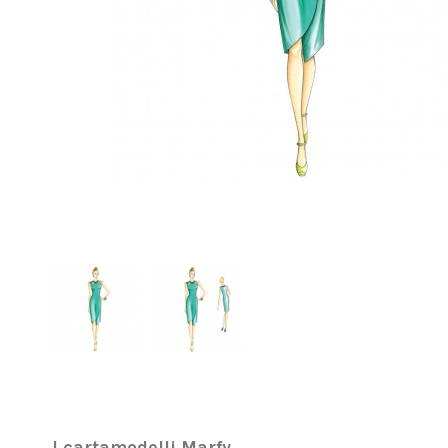
I cartamodelli Marfy