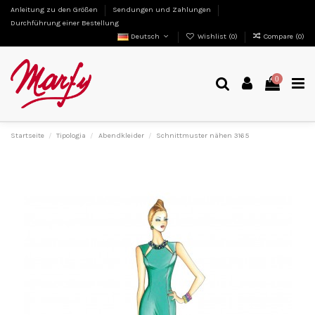
Anleitung zu den Größen
Sendungen und Zahlungen
Durchführung einer Bestellung
Deutsch
Wishlist (
0
)
Compare (
0
)
0
Startseite
Tipologia
Abendkleider
Schnittmuster nähen 3165