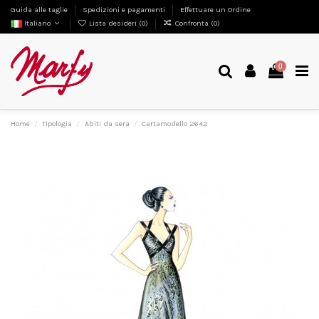
Guida alle taglie
Spedizioni e pagamenti
Effettuare un Ordine
Italiano
Lista desideri (
0
)
Confronta (
0
)
0
Home
Tipologia
Abiti da sera
Cartamodello 2642