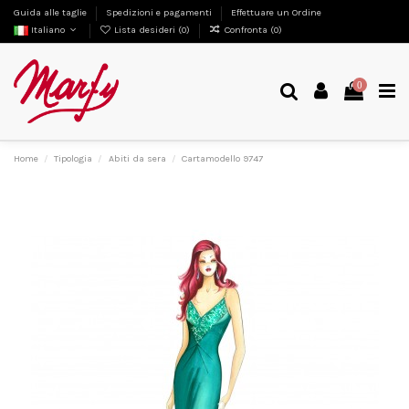
Guida alle taglie
Spedizioni e pagamenti
Effettuare un Ordine
Italiano
Lista desideri (
0
)
Confronta (
0
)
0
Home
Tipologia
Abiti da sera
Cartamodello 9747