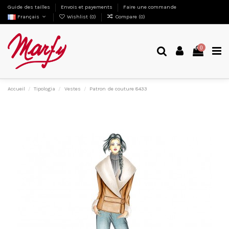
Guide des tailles
Envois et payements
Faire une commande
Français
Wishlist (
0
)
Compare (
0
)
0
Accueil
Tipologia
Vestes
Patron de couture 8433