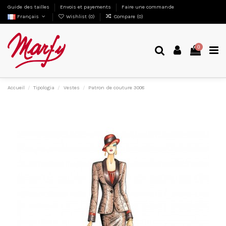
Guide des tailles
Envois et payements
Faire une commande
Français
Wishlist (
0
)
Compare (
0
)
0
Accueil
Tipologia
Vestes
Patron de couture 3008