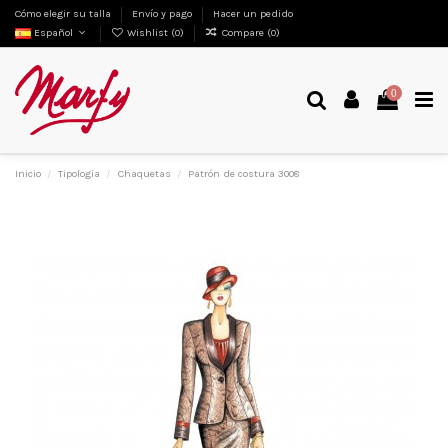
Cómo elegir su talla
Envío y pago
Hacer un pedido
Español
Wishlist (
0
)
Compare (
0
)
0
Inicio
Tipologia
Chaquetas
Patrón de costura 3008