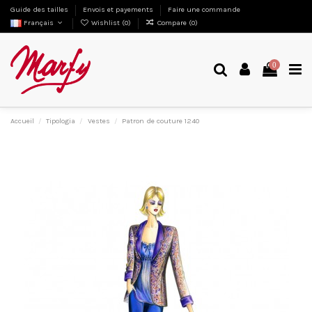
Guide des tailles
Envois et payements
Faire une commande
Français
Wishlist (
0
)
Compare (
0
)
0
Accueil
Tipologia
Vestes
Patron de couture 1240