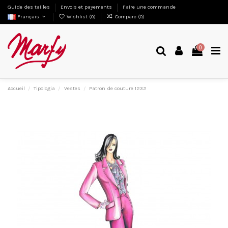
Guide des tailles
Envois et payements
Faire une commande
Français
Wishlist (
0
)
Compare (
0
)
0
Accueil
Tipologia
Vestes
Patron de couture 1232