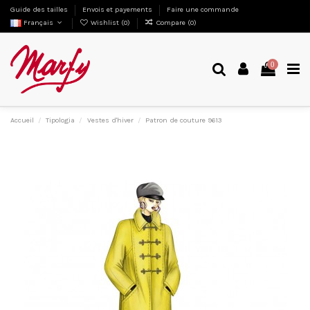
Guide des tailles
Envois et payements
Faire une commande
Français
Wishlist (
0
)
Compare (
0
)
0
Accueil
Tipologia
Vestes d'hiver
Patron de couture 9613