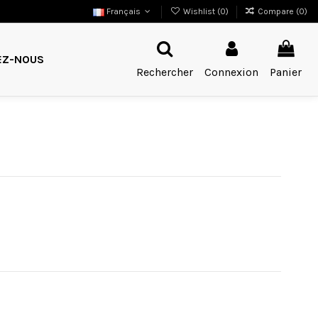
Français
Wishlist (
0
)
Compare (
0
)
EZ-NOUS
Rechercher
Connexion
Panier