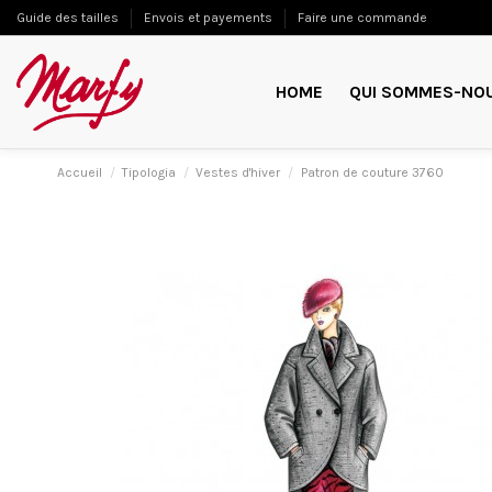
Guide des tailles
Envois et payements
Faire une commande
HOME
QUI SOMMES-NO
Accueil
Tipologia
Vestes d'hiver
Patron de couture 3760