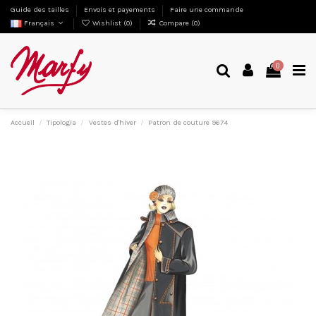
Guide des tailles
Envois et payements
Faire une commande
Français
Wishlist (
0
)
Compare (
0
)
0
Accueil
Tipologia
Vestes d'hiver
Patron de couture 9674