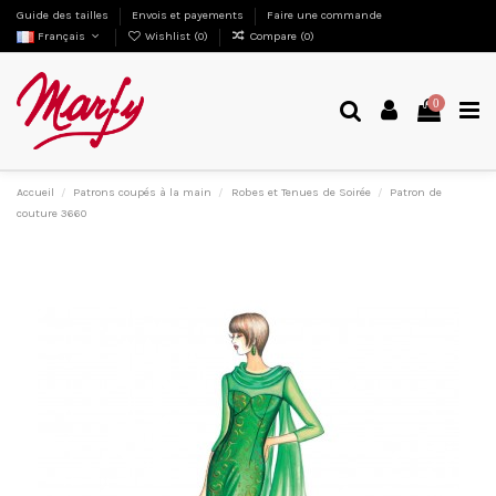
Guide des tailles
Envois et payements
Faire une commande
Français
Wishlist (
0
)
Compare (
0
)
0
Accueil
Patrons coupés à la main
Robes et Tenues de Soirée
Patron de
couture 3660