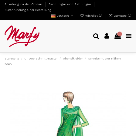
Anleitung zu den Größen
Sendungen und Zahlungen
Durchführung einer Bestellung
Deutsch
Wishlist (
0
)
Compare (
0
)
0
Startseite
Unsere Schnittmuster
Abendkleider
Schnittmuster nähen
3660