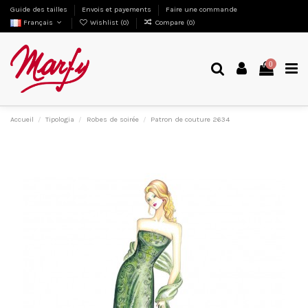
Guide des tailles
Envois et payements
Faire une commande
Français
Wishlist (
0
)
Compare (
0
)
0
Accueil
Tipologia
Robes de soirée
Patron de couture 2634