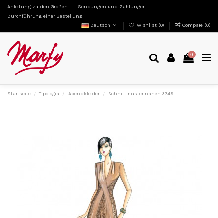
Anleitung zu den Größen
Sendungen und Zahlungen
Durchführung einer Bestellung
Deutsch
Wishlist (
0
)
Compare (
0
)
0
Startseite
Tipologia
Abendkleider
Schnittmuster nähen 3749