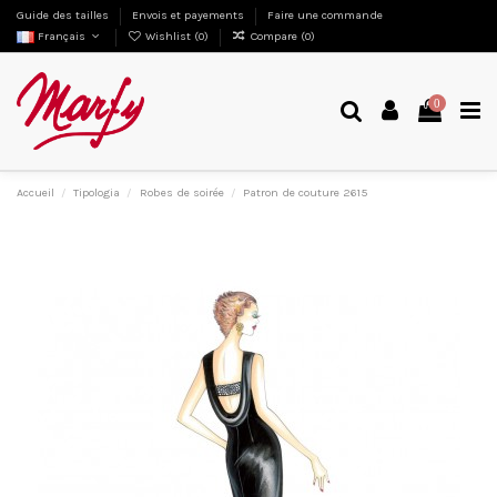
Guide des tailles
Envois et payements
Faire une commande
Français
Wishlist (
0
)
Compare (
0
)
0
Accueil
Tipologia
Robes de soirée
Patron de couture 2615