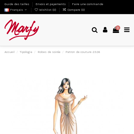
Guide des tailles
Envois et payements
Faire une commande
Français
Wishlist (
0
)
Compare (
0
)
0
Accueil
Tipologia
Robes de soirée
Patron de couture 2326