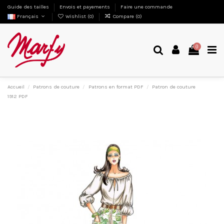
Guide des tailles
Envois et payements
Faire une commande
Français
Wishlist (
0
)
Compare (
0
)
0
Accueil
Patrons de couture
Patrons en format PDF
Patron de couture
1912 PDF