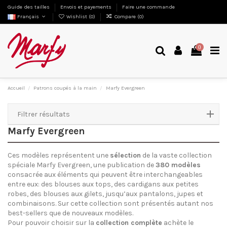
Guide des tailles
Envois et payements
Faire une commande
Français
Wishlist (
0
)
Compare (
0
)
0
Accueil
Patrons coupés à la main
Marfy Evergreen
Filtrer résultats
Marfy Evergreen
Ces modèles représentent une
sélection
de la vaste collection
spéciale Marfy Evergreen, une publication de
380 modèles
consacrée aux éléments qui peuvent être interchangeables
entre eux: des blouses aux tops, des cardigans aux petites
robes, des blouses aux gilets, jusqu’aux pantalons, jupes et
combinaisons. Sur cette collection sont présentés autant nos
best-sellers que de nouveaux modèles.
Pour pouvoir choisir sur la
collection complète
achète le