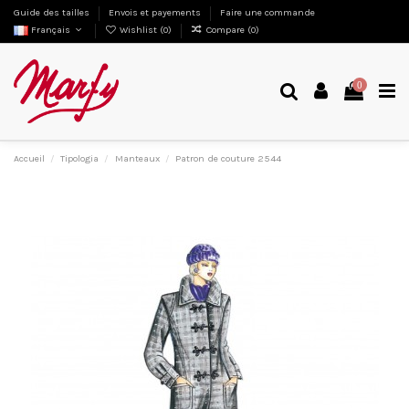
Guide des tailles
Envois et payements
Faire une commande
Français
Wishlist (
0
)
Compare (
0
)
0
Accueil
Tipologia
Manteaux
Patron de couture 2544