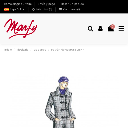
Cómo elegir su talla
Envío y pago
Hacer un pedido
Español
Wishlist (
0
)
Compare (
0
)
0
Inicio
Tipologia
Gabanes
Patrón de costura 2544