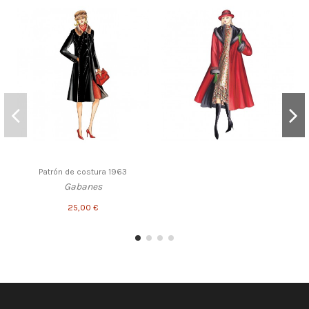
Patrón de costura 1963
Gabanes
25,00 €