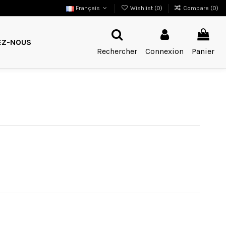
Français
Wishlist (
0
)
Compare (
0
)
EZ-NOUS
Rechercher
Connexion
Panier