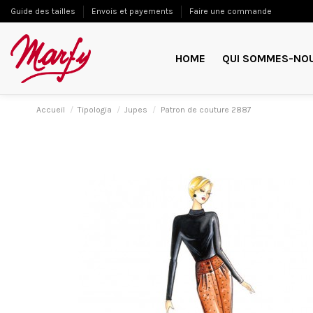
Guide des tailles
Envois et payements
Faire une commande
HOME
QUI SOMMES-NO
Accueil
Tipologia
Jupes
Patron de couture 2887