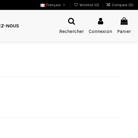
Français
Wishlist (
0
)
Compare (
0
)
EZ-NOUS
Rechercher
Connexion
Panier