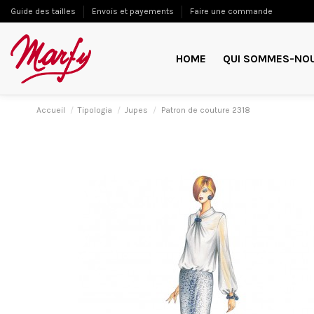
Guide des tailles
Envois et payements
Faire une commande
HOME
QUI SOMMES-NO
Accueil
Tipologia
Jupes
Patron de couture 2318