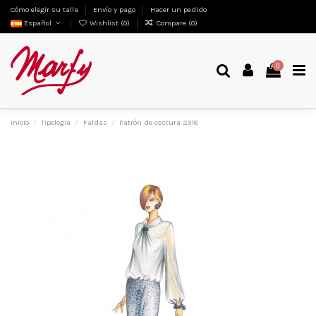
Cómo elegir su talla
Envío y pago
Hacer un pedido
Español
Wishlist (
0
)
Compare (
0
)
0
Inicio
Tipologia
Faldas
Patrón de costura 2318