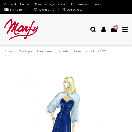
Guide des tailles
Envois et payements
Faire une commande
Français
Wishlist (
0
)
Compare (
0
)
0
Accueil
Tipologia
Haussement d'épaule
Patron de couture 6879