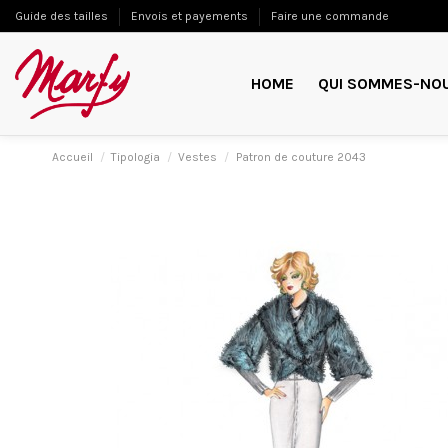
Guide des tailles
Envois et payements
Faire une commande
HOME
QUI SOMMES-NO
Accueil
Tipologia
Vestes
Patron de couture 2043