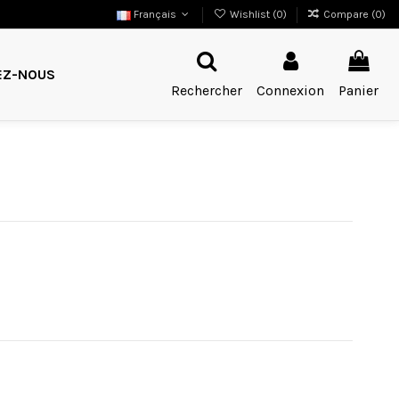
Français
Wishlist (
0
)
Compare (
0
)
EZ-NOUS
Rechercher
Connexion
Panier