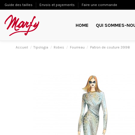
Guide des tailles
Envois et payements
Faire une commande
HOME
QUI SOMMES-NO
Accueil
Tipologia
Robes
Fourreau
Patron de couture 3998