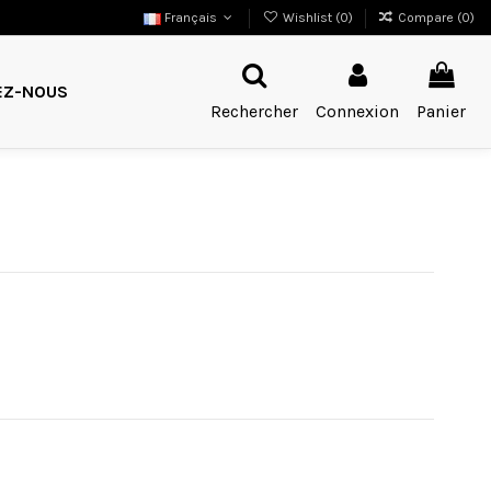
Français
Wishlist (
0
)
Compare (
0
)
EZ-NOUS
Rechercher
Connexion
Panier