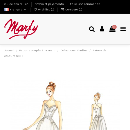
Guide des tailles
Envois et payements
Faire une commande
Français
Wishlist (
0
)
Compare (
0
)
0
Accueil
Patrons coupés à la main
Collections Mariées
Patron de
couture S855