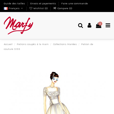
Guide des tailles
Envois et payements
Faire une commande
Français
Wishlist (
0
)
Compare (
0
)
0
Accueil
Patrons coupés à la main
Collections Mariées
Patron de
couture S159