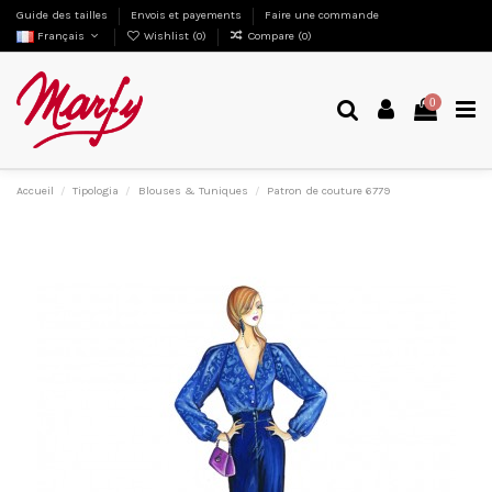
Guide des tailles
Envois et payements
Faire une commande
Français
Wishlist (
0
)
Compare (
0
)
0
Accueil
Tipologia
Blouses & Tuniques
Patron de couture 6779